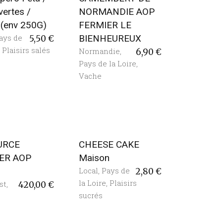
vertes /
NORMANDIE AOP
c (env 250G)
FERMIER LE
ays de
BIENHEUREUX
5,50
€
,
Plaisirs salés
Normandie
,
6,90
€
Pays de la Loire
,
Vache
URCE
CHEESE CAKE
ER AOP
Maison
Local
,
Pays de
2,80
€
la Loire
,
Plaisirs
st
,
420,00
€
sucrés