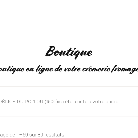
NS
EVÈNEMENTS
Q
Boutique
outique en ligne de votre crèmerie fromag
DÉLICE DU POITOU (150G)» a été ajouté à votre panier.
hage de 1–50 sur 80 résultats