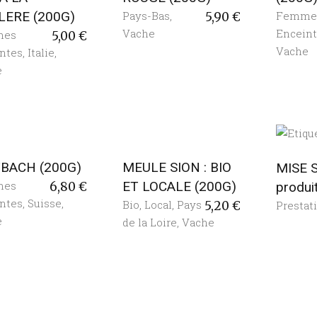
LERE (200G)
Pays-Bas
,
Femme
5,90
€
Vache
Encein
mes
5,00
€
Vache
ntes
,
Italie
,
e
BACH (200G)
MEULE SION : BIO
MISE 
mes
ET LOCALE (200G)
produi
6,80
€
ntes
,
Suisse
,
Bio
,
Local
,
Pays
Prestat
5,20
€
e
de la Loire
,
Vache