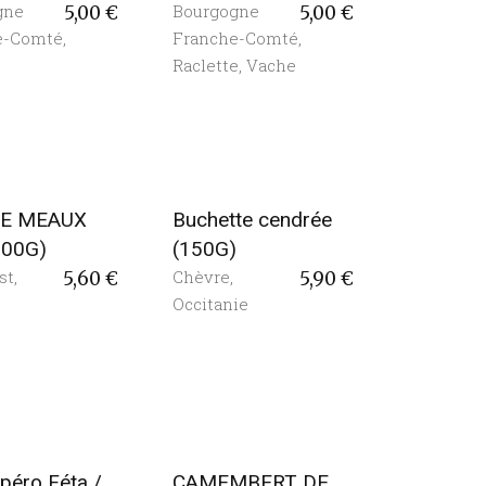
gne
Bourgogne
5,00
€
5,00
€
e-Comté
,
Franche-Comté
,
Raclette
,
Vache
DE MEAUX
Buchette cendrée
200G)
(150G)
st
,
Chèvre
,
5,60
€
5,90
€
Occitanie
péro Féta /
CAMEMBERT DE