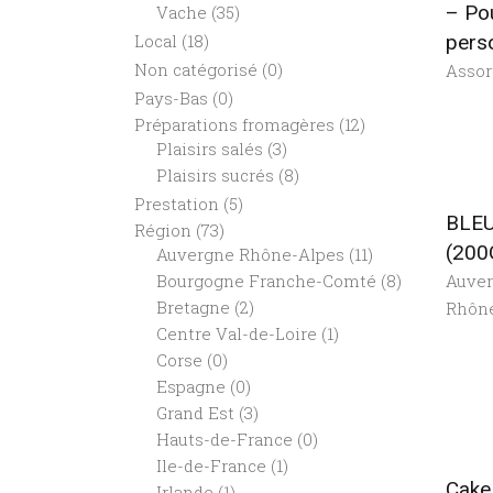
– Po
Vache
(35)
Local
(18)
pers
Non catégorisé
(0)
Assor
Pays-Bas
(0)
Préparations fromagères
(12)
Plaisirs salés
(3)
Plaisirs sucrés
(8)
Prestation
(5)
BLE
Région
(73)
(200
Auvergne Rhône-Alpes
(11)
Auve
Bourgogne Franche-Comté
(8)
Bretagne
(2)
Rhôn
Centre Val-de-Loire
(1)
Corse
(0)
Espagne
(0)
Grand Est
(3)
Hauts-de-France
(0)
Ile-de-France
(1)
Cake
Irlande
(1)