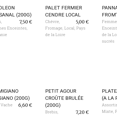
OLEON
PALET FERMIER
PANN
SANAL (200G)
CENDRE LOCAL
FROM
s
,
Chèvre
,
Femme
7,50
€
5,00
€
es Enceintes
,
Fromage
,
Local
,
Pays
Encein
anie
de la Loire
de la Lo
sucrés
MIGIANO
PETIT AGOUR
PLATE
IANO (200G)
CROÛTE BRULÉE
(A LA
,
Vache
(200G)
Assort
6,60
€
Mixte
,
P
Brebis
,
7,20
€