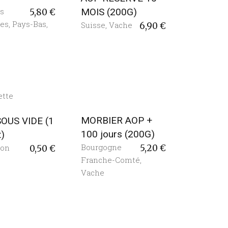
s
MOIS (200G)
5,80
€
tes
,
Pays-Bas
,
Suisse
,
Vache
6,90
€
MORBIER AOP +
SOUS VIDE (1
100 jours (200G)
t)
Bourgogne
ion
5,20
€
0,50
€
Franche-Comté
,
Vache