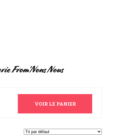
UI SOMMES-NOUS ?
MON COMPTE
erie From’Nons Nous
VOIR LE PANIER