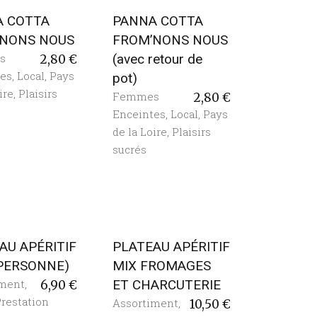
A COTTA
PANNA COTTA
’NONS NOUS
FROM’NONS NOUS
s
(avec retour de
2,80
€
tes
,
Local
,
Pays
pot)
ire
,
Plaisirs
Femmes
2,80
€
Enceintes
,
Local
,
Pays
de la Loire
,
Plaisirs
sucrés
AU APÉRITIF
PLATEAU APÉRITIF
 PERSONNE)
MIX FROMAGES
iment
,
ET CHARCUTERIE
6,90
€
restation
Assortiment
,
10,50
€