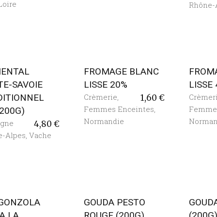
Loire
Rhône-
ENTAL
FROMAGE BLANC
FROM
TE-SAVOIE
LISSE 20%
LISSE 
DITIONNEL
Crèmerie
,
Crèmer
1,60
€
Femmes Enceintes
,
Femmes
(200G)
Normandie
Norman
rgne
4,80
€
e-Alpes
,
Vache
GONZOLA
GOUDA PESTO
GOUDA
A LA
ROUGE (200G)
(200G