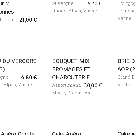
ur 2
Auvergne
Bourgo
5,70
€
Rhône-Alpes
,
Vache
Franch
onnes
Vache
timent
21,00
€
U DU VERCORS
BOUQUET MIX
BRIE 
G)
FROMAGES ET
AOP (
rgne
CHARCUTERIE
Grand E
4,80
€
e-Alpes
,
Vache
Vache
Assortiment
,
20,00
€
Mixte
,
Prestation
 Apéro Comté
Cake Apéro
Cake A