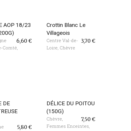
 AOP 18/23
Crottin Blanc Le
(200G)
Villageois
gne
Centre Val-de-
6,60
€
3,70
€
e-Comté
,
Loire
,
Chèvre
E DE
DÉLICE DU POITOU
TREUSE
(150G)
)
Chèvre
,
7,50
€
Femmes Enceintes
,
ne
5,80
€