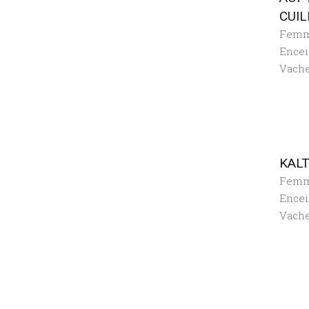
CUIL
Fem
Encei
Vach
KALT
Fem
Encei
Vach