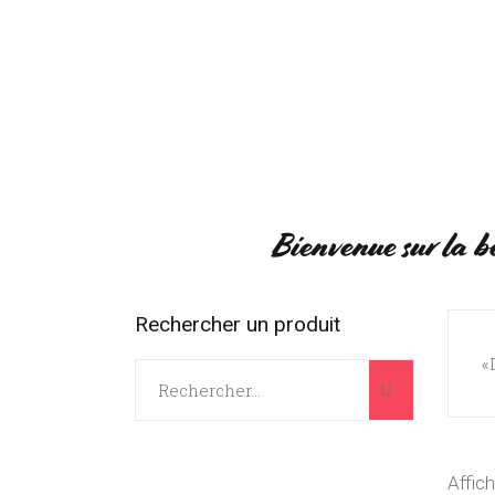
ACCUEIL
BOUTIQUE
RÉGIO
1
Bienvenue sur la b
Rechercher un produit
«
Search
for:
Affic