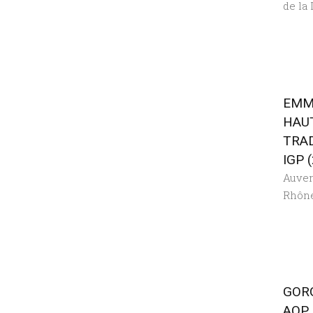
de la 
EMM
HAU
TRA
IGP 
Auve
Rhôn
GOR
AOP 