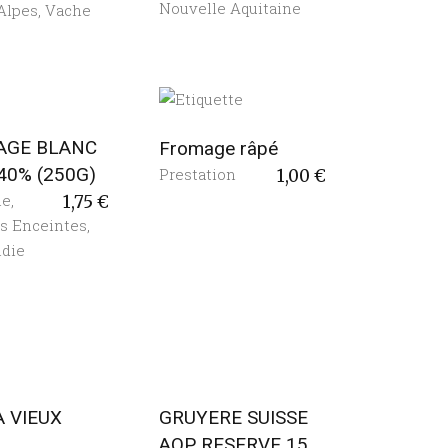
Nouvelle Aquitaine
Alpes
,
Vache
AGE BLANC
Fromage râpé
40% (250G)
Prestation
1,00
€
ie
,
1,75
€
 Enceintes
,
die
 VIEUX
GRUYERE SUISSE
)
AOP RESERVE 15