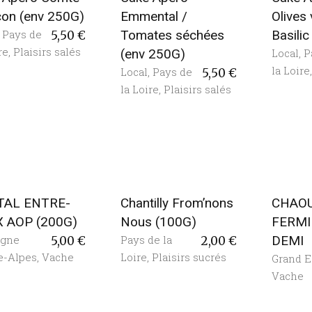
con (env 250G)
Emmental /
Olives 
,
Pays de
Tomates séchées
Basili
5,50
€
re
,
Plaisirs salés
(env 250G)
Local
,
P
la Loire
Local
,
Pays de
5,50
€
la Loire
,
Plaisirs salés
TAL ENTRE-
Chantilly From’nons
CHAO
 AOP (200G)
Nous (100G)
FERMI
rgne
Pays de la
DEMI
5,00
€
2,00
€
e-Alpes
,
Vache
Loire
,
Plaisirs sucrés
Grand E
Vache