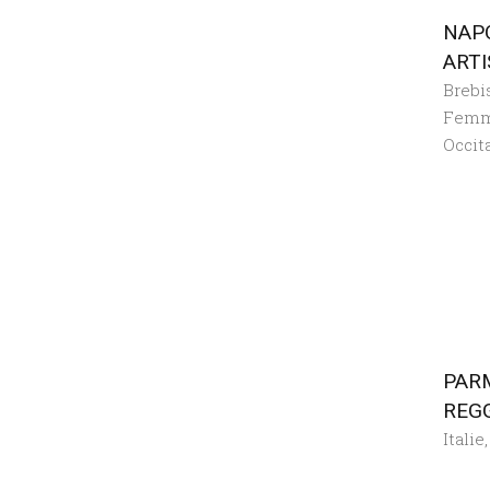
NAP
ARTI
Brebi
Femm
Occit
PAR
REGG
Italie