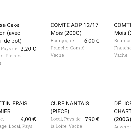
se Cake
COMTE AOP 12/17
COMTE
on (avec
Mois (200G)
Mois 
r de pot)
Bourgogne
Bourgo
6,00
€
Franche-Comté
,
Franch
,
Pays de
2,20
€
Vache
Vache
re
,
Plaisirs
s
TIN FRAIS
CURE NANTAIS
DÉLIC
MIER
(PIECE)
CHAR
re
,
Local
,
Pays de
(200G
4,00
€
7,90
€
age
,
Local
,
Pays
la Loire
,
Vache
Auverg