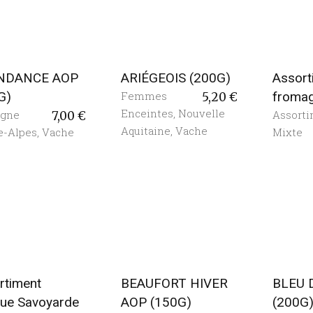
NDANCE AOP
ARIÉGEOIS (200G)
Assort
G)
Femmes
froma
5,20
€
Enceintes
,
Nouvelle
rgne
Assort
7,00
€
Aquitaine
,
Vache
e-Alpes
,
Vache
Mixte
rtiment
BEAUFORT HIVER
BLEU 
ue Savoyarde
AOP (150G)
(200G