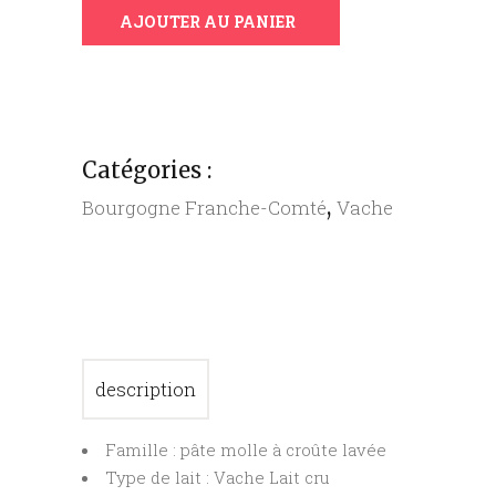
AJOUTER AU PANIER
AOP
(COUPE
-
200G)
quantity
Catégories :
,
Bourgogne Franche-Comté
Vache
description
Famille : pâte molle à croûte lavée
Type de lait : Vache Lait cru