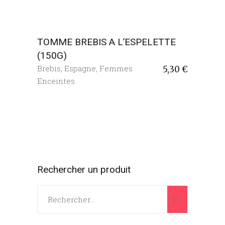
TOMME BREBIS A L’ESPELETTE
(150G)
Brebis
,
Espagne
,
Femmes
5,30
€
Enceintes
Rechercher un produit
Search
for: