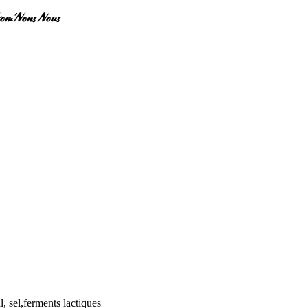
rom’Nons Nous
, sel,ferments lactiques