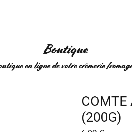
NS
EVÈNEMENTS
Q
Boutique
outique en ligne de votre crèmerie fromag
COMTE 
(200G)