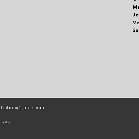
Ma
Je
Ve
Sa
ustration@gmail.com
o SAS