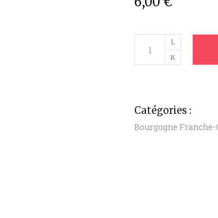
6,00
€
COMTE
AOP
12/17
Mois
(200G)
quantity
Catégories :
Bourgogne Franche