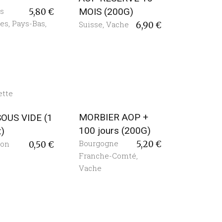
s
MOIS (200G)
5,80
€
tes
,
Pays-Bas
,
Suisse
,
Vache
6,90
€
MORBIER AOP +
SOUS VIDE (1
100 jours (200G)
t)
Bourgogne
ion
5,20
€
0,50
€
Franche-Comté
,
Vache