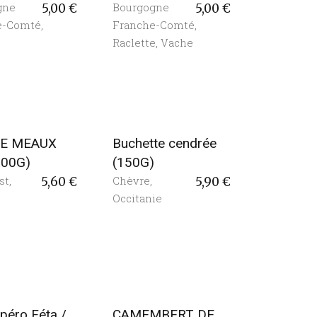
gne
Bourgogne
5,00
€
5,00
€
e-Comté
,
Franche-Comté
,
Raclette
,
Vache
DE MEAUX
Buchette cendrée
200G)
(150G)
st
,
Chèvre
,
5,60
€
5,90
€
Occitanie
péro Féta /
CAMEMBERT DE