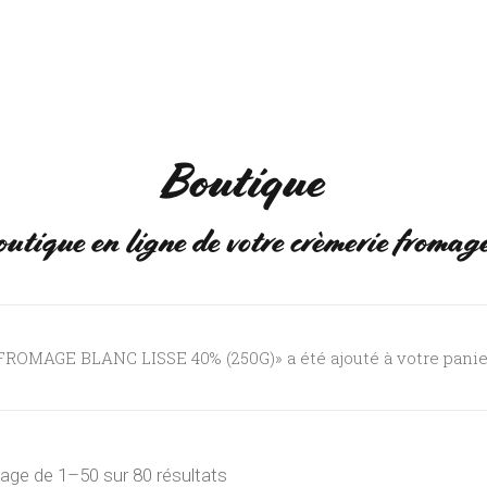
NS
EVÈNEMENTS
Q
Boutique
outique en ligne de votre crèmerie fromag
FROMAGE BLANC LISSE 40% (250G)» a été ajouté à votre panie
hage de 1–50 sur 80 résultats