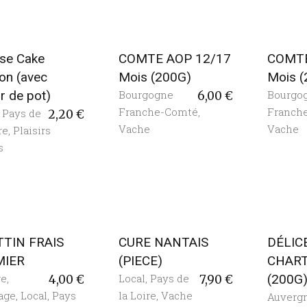
se Cake
COMTE AOP 12/17
COMTE
on (avec
Mois (200G)
Mois 
r de pot)
Bourgogne
Bourgo
6,00
€
Franche-Comté
,
Franch
,
Pays de
2,20
€
Vache
Vache
re
,
Plaisirs
s
TIN FRAIS
CURE NANTAIS
DÉLIC
MIER
(PIECE)
CHAR
re
,
Local
,
Pays de
(200G
4,00
€
7,90
€
age
,
Local
,
Pays
la Loire
,
Vache
Auverg