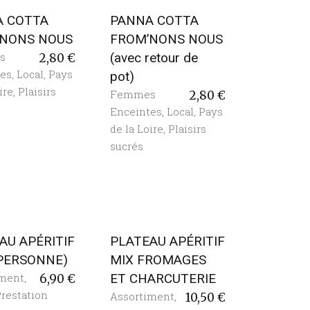
A COTTA
PANNA COTTA
’NONS NOUS
FROM’NONS NOUS
s
(avec retour de
2,80
€
tes
,
Local
,
Pays
pot)
ire
,
Plaisirs
Femmes
2,80
€
Enceintes
,
Local
,
Pays
de la Loire
,
Plaisirs
sucrés
AU APÉRITIF
PLATEAU APÉRITIF
 PERSONNE)
MIX FROMAGES
iment
,
ET CHARCUTERIE
6,90
€
restation
Assortiment
,
10,50
€