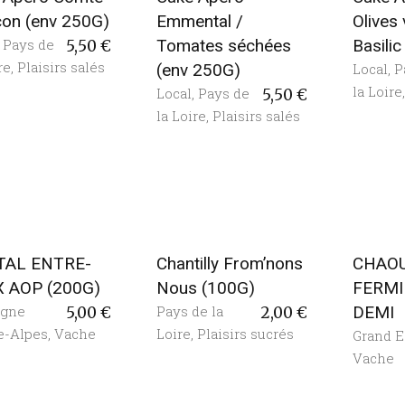
con (env 250G)
Emmental /
Olives 
,
Pays de
Tomates séchées
Basili
5,50
€
re
,
Plaisirs salés
(env 250G)
Local
,
P
la Loire
Local
,
Pays de
5,50
€
la Loire
,
Plaisirs salés
TAL ENTRE-
Chantilly From’nons
CHAO
 AOP (200G)
Nous (100G)
FERMI
rgne
Pays de la
DEMI
5,00
€
2,00
€
e-Alpes
,
Vache
Loire
,
Plaisirs sucrés
Grand E
Vache