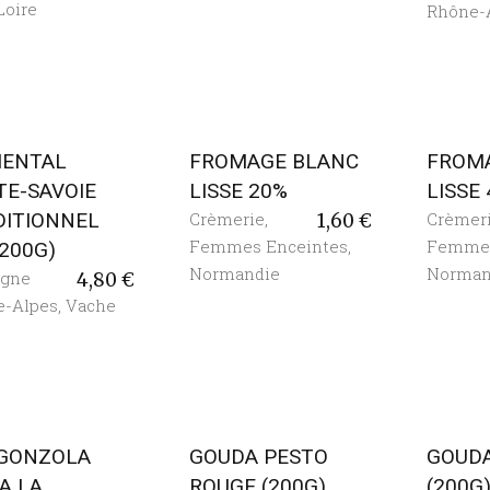
Loire
Rhône-
ENTAL
FROMAGE BLANC
FROM
TE-SAVOIE
LISSE 20%
LISSE 
DITIONNEL
Crèmerie
,
Crèmer
1,60
€
Femmes Enceintes
,
Femmes
(200G)
Normandie
Norman
rgne
4,80
€
e-Alpes
,
Vache
GONZOLA
GOUDA PESTO
GOUDA
A LA
ROUGE (200G)
(200G