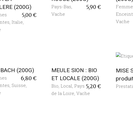
LERE (200G)
Pays-Bas
,
Femme
5,90
€
Vache
Encein
mes
5,00
€
Vache
ntes
,
Italie
,
e
BACH (200G)
MEULE SION : BIO
MISE 
mes
ET LOCALE (200G)
produi
6,80
€
ntes
,
Suisse
,
Bio
,
Local
,
Pays
Prestat
5,20
€
e
de la Loire
,
Vache