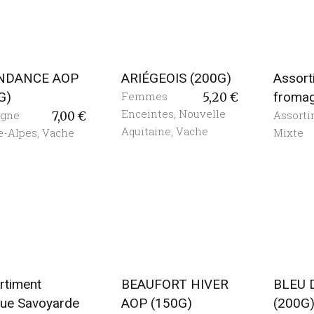
NDANCE AOP
ARIÉGEOIS (200G)
Assort
G)
Femmes
froma
5,20
€
Enceintes
,
Nouvelle
rgne
Assort
7,00
€
Aquitaine
,
Vache
e-Alpes
,
Vache
Mixte
rtiment
BEAUFORT HIVER
BLEU 
ue Savoyarde
AOP (150G)
(200G