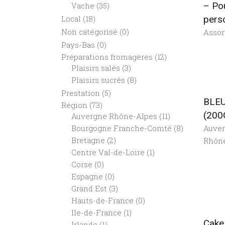
– Po
Vache
(35)
Local
(18)
pers
Non catégorisé
(0)
Assor
Pays-Bas
(0)
Préparations fromagères
(12)
Plaisirs salés
(3)
Plaisirs sucrés
(8)
Prestation
(5)
BLE
Région
(73)
(200
Auvergne Rhône-Alpes
(11)
Auve
Bourgogne Franche-Comté
(8)
Bretagne
(2)
Rhôn
Centre Val-de-Loire
(1)
Corse
(0)
Espagne
(0)
Grand Est
(3)
Hauts-de-France
(0)
Ile-de-France
(1)
Cake
Irlande
(1)