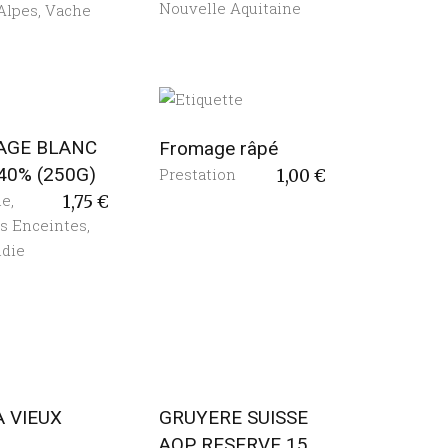
Nouvelle Aquitaine
Alpes
,
Vache
AGE BLANC
Fromage râpé
40% (250G)
Prestation
1,00
€
ie
,
1,75
€
 Enceintes
,
die
 VIEUX
GRUYERE SUISSE
)
AOP RESERVE 15