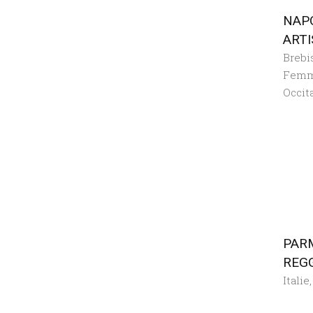
NAP
ARTI
Brebi
Femm
Occit
PAR
REGG
Italie