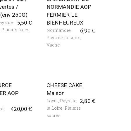
vertes /
NORMANDIE AOP
c (env 250G)
FERMIER LE
ays de
BIENHEUREUX
5,50
€
,
Plaisirs salés
Normandie
,
6,90
€
Pays de la Loire
,
Vache
URCE
CHEESE CAKE
ER AOP
Maison
Local
,
Pays de
2,80
€
la Loire
,
Plaisirs
st
,
420,00
€
sucrés