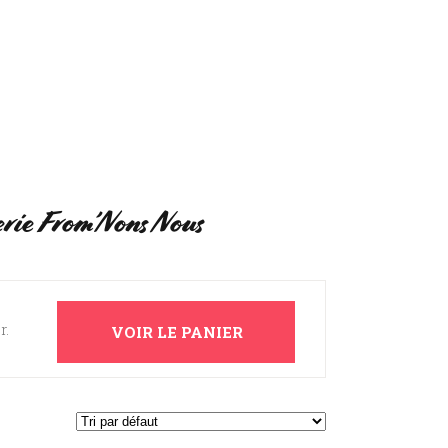
UI SOMMES-NOUS ?
MON COMPTE
erie From’Nons Nous
r.
VOIR LE PANIER