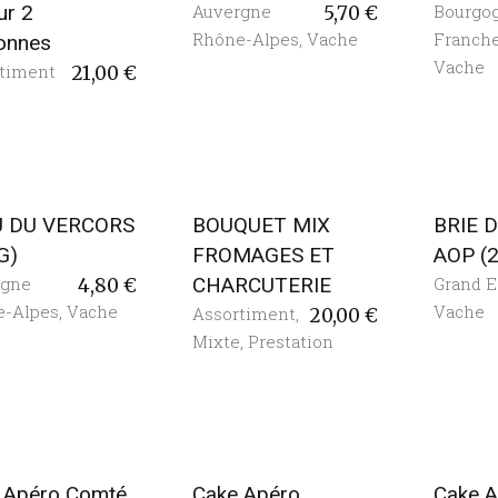
ur 2
Auvergne
Bourgo
5,70
€
Rhône-Alpes
,
Vache
Franch
onnes
Vache
timent
21,00
€
U DU VERCORS
BOUQUET MIX
BRIE 
G)
FROMAGES ET
AOP (
rgne
CHARCUTERIE
Grand E
4,80
€
e-Alpes
,
Vache
Vache
Assortiment
,
20,00
€
Mixte
,
Prestation
 Apéro Comté
Cake Apéro
Cake A