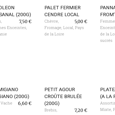
OLEON
PALET FERMIER
PANN
SANAL (200G)
CENDRE LOCAL
FROM
s
,
Chèvre
,
Femme
7,50
€
5,00
€
es Enceintes
,
Fromage
,
Local
,
Pays
Encein
anie
de la Loire
de la Lo
sucrés
MIGIANO
PETIT AGOUR
PLATE
IANO (200G)
CROÛTE BRULÉE
(A LA
,
Vache
(200G)
Assort
6,60
€
Mixte
,
P
Brebis
,
7,20
€