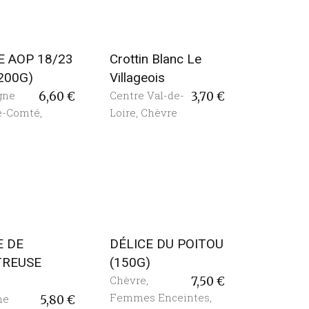
 AOP 18/23
Crottin Blanc Le
(200G)
Villageois
gne
Centre Val-de-
6,60
€
3,70
€
e-Comté
,
Loire
,
Chèvre
E DE
DÉLICE DU POITOU
TREUSE
(150G)
)
Chèvre
,
7,50
€
Femmes Enceintes
,
ne
5,80
€