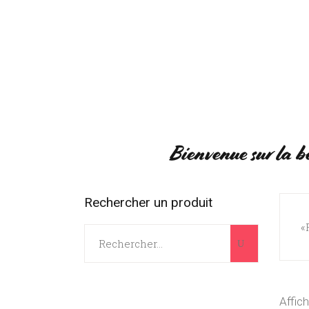
ACCUEIL
BOUTIQUE
RÉGIO
1
Bienvenue sur la b
Rechercher un produit
«
Search
for:
Affic