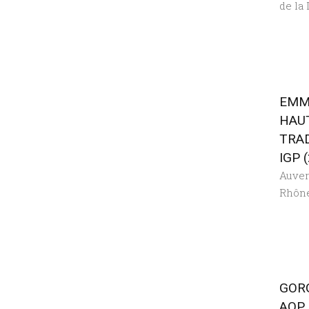
de la 
EMM
HAU
TRA
IGP 
Auve
Rhôn
GOR
AOP 