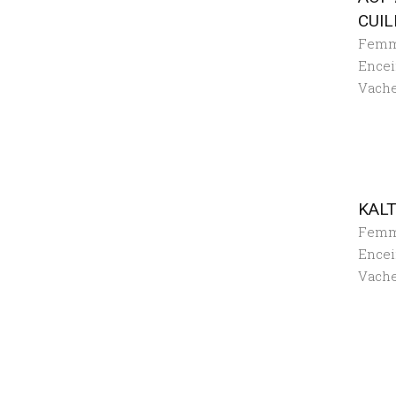
CUIL
Fem
Encei
Vach
KALT
Fem
Encei
Vach