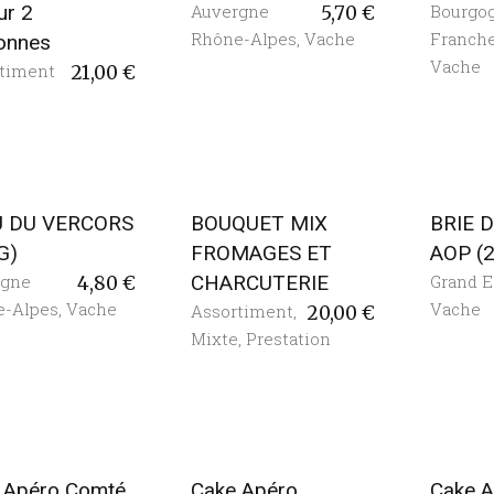
ur 2
Auvergne
Bourgo
5,70
€
Rhône-Alpes
,
Vache
Franch
onnes
Vache
timent
21,00
€
U DU VERCORS
BOUQUET MIX
BRIE 
G)
FROMAGES ET
AOP (
rgne
CHARCUTERIE
Grand E
4,80
€
e-Alpes
,
Vache
Vache
Assortiment
,
20,00
€
Mixte
,
Prestation
 Apéro Comté
Cake Apéro
Cake A