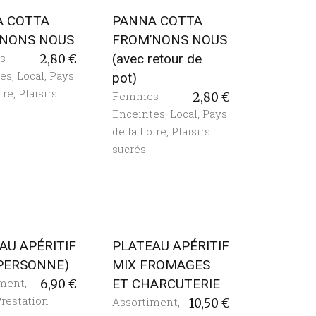
A COTTA
PANNA COTTA
’NONS NOUS
FROM’NONS NOUS
s
(avec retour de
2,80
€
tes
,
Local
,
Pays
pot)
ire
,
Plaisirs
Femmes
2,80
€
Enceintes
,
Local
,
Pays
de la Loire
,
Plaisirs
sucrés
AU APÉRITIF
PLATEAU APÉRITIF
 PERSONNE)
MIX FROMAGES
iment
,
ET CHARCUTERIE
6,90
€
restation
Assortiment
,
10,50
€