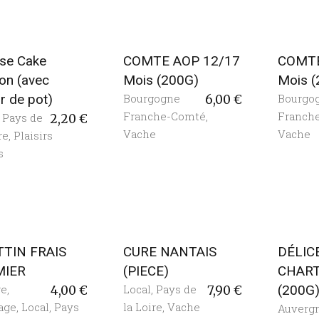
se Cake
COMTE AOP 12/17
COMTE
on (avec
Mois (200G)
Mois 
r de pot)
Bourgogne
Bourgo
6,00
€
Franche-Comté
,
Franch
,
Pays de
2,20
€
Vache
Vache
re
,
Plaisirs
s
TIN FRAIS
CURE NANTAIS
DÉLIC
MIER
(PIECE)
CHAR
re
,
Local
,
Pays de
(200G
4,00
€
7,90
€
age
,
Local
,
Pays
la Loire
,
Vache
Auverg