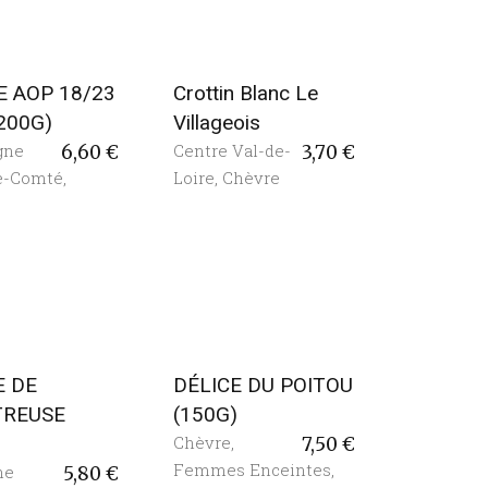
 AOP 18/23
Crottin Blanc Le
(200G)
Villageois
gne
Centre Val-de-
6,60
€
3,70
€
e-Comté
,
Loire
,
Chèvre
E DE
DÉLICE DU POITOU
TREUSE
(150G)
)
Chèvre
,
7,50
€
Femmes Enceintes
,
ne
5,80
€