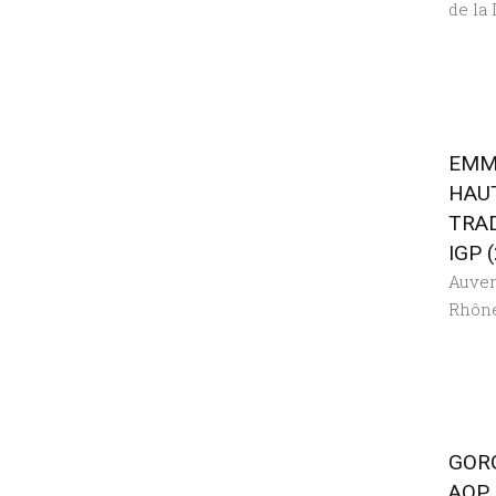
de la 
EMM
HAU
TRA
IGP 
Auve
Rhôn
GOR
AOP 