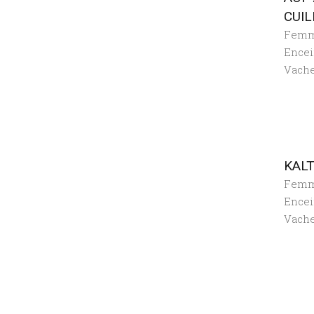
CUIL
Fem
Encei
Vach
KALT
Fem
Encei
Vach