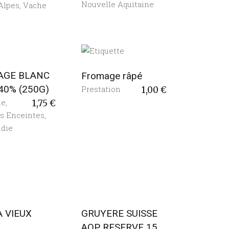
Nouvelle Aquitaine
Alpes
,
Vache
AGE BLANC
Fromage râpé
40% (250G)
Prestation
1,00
€
ie
,
1,75
€
 Enceintes
,
die
 VIEUX
GRUYERE SUISSE
)
AOP RESERVE 15