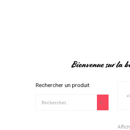
ACCUEIL
BOUTIQUE
RÉGIO
1
Bienvenue sur la b
Rechercher un produit
«
Search
for:
Affic