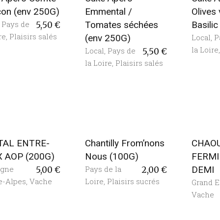
con (env 250G)
Emmental /
Olives 
,
Pays de
Tomates séchées
Basili
5,50
€
re
,
Plaisirs salés
(env 250G)
Local
,
P
la Loire
Local
,
Pays de
5,50
€
la Loire
,
Plaisirs salés
TAL ENTRE-
Chantilly From’nons
CHAO
 AOP (200G)
Nous (100G)
FERMI
rgne
Pays de la
DEMI
5,00
€
2,00
€
e-Alpes
,
Vache
Loire
,
Plaisirs sucrés
Grand E
Vache