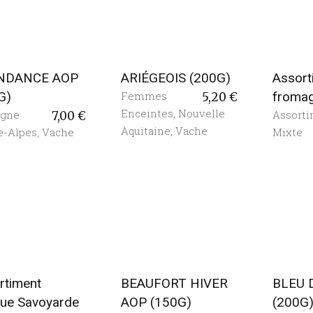
NDANCE AOP
ARIÉGEOIS (200G)
Assort
G)
Femmes
froma
5,20
€
Enceintes
,
Nouvelle
rgne
Assort
7,00
€
Aquitaine
,
Vache
e-Alpes
,
Vache
Mixte
rtiment
BEAUFORT HIVER
BLEU 
ue Savoyarde
AOP (150G)
(200G