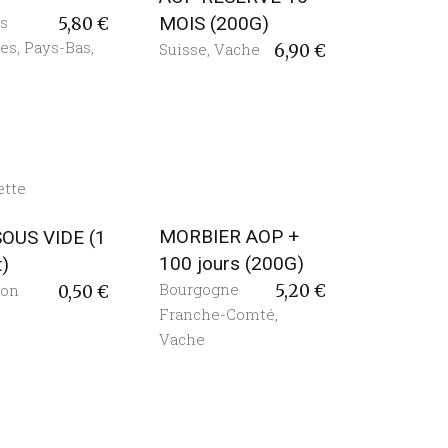
s
MOIS (200G)
5,80
€
tes
,
Pays-Bas
,
Suisse
,
Vache
6,90
€
MORBIER AOP +
SOUS VIDE (1
100 jours (200G)
t)
Bourgogne
ion
5,20
€
0,50
€
Franche-Comté
,
Vache