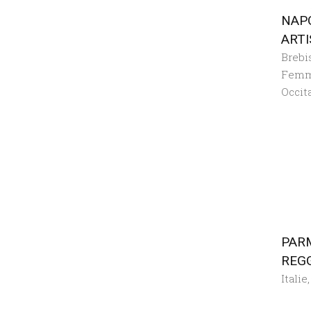
NAP
ARTI
Brebi
Femm
Occit
PAR
REGG
Italie