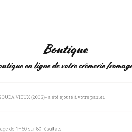
NS
EVÈNEMENTS
Q
Boutique
outique en ligne de votre crèmerie fromag
GOUDA VIEUX (200G)» a été ajouté à votre panier.
hage de 1–50 sur 80 résultats