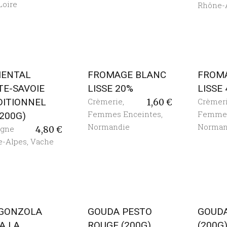
Loire
Rhône-
ENTAL
FROMAGE BLANC
FROM
TE-SAVOIE
LISSE 20%
LISSE 
DITIONNEL
Crèmerie
,
Crèmer
1,60
€
Femmes Enceintes
,
Femmes
(200G)
Normandie
Norman
rgne
4,80
€
e-Alpes
,
Vache
GONZOLA
GOUDA PESTO
GOUDA
A LA
ROUGE (200G)
(200G