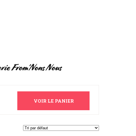
UI SOMMES-NOUS ?
MON COMPTE
erie From’Nons Nous
VOIR LE PANIER