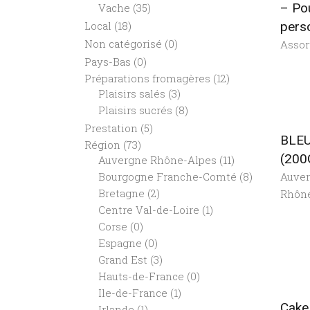
– Po
Vache
(35)
Local
(18)
pers
Non catégorisé
(0)
Assor
Pays-Bas
(0)
Préparations fromagères
(12)
Plaisirs salés
(3)
Plaisirs sucrés
(8)
Prestation
(5)
BLE
Région
(73)
(200
Auvergne Rhône-Alpes
(11)
Auve
Bourgogne Franche-Comté
(8)
Bretagne
(2)
Rhôn
Centre Val-de-Loire
(1)
Corse
(0)
Espagne
(0)
Grand Est
(3)
Hauts-de-France
(0)
Ile-de-France
(1)
Cake
Irlande
(1)