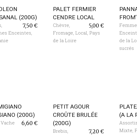
OLEON
PALET FERMIER
PANN
SANAL (200G)
CENDRE LOCAL
FROM
s
,
Chèvre
,
Femme
7,50
€
5,00
€
es Enceintes
,
Fromage
,
Local
,
Pays
Encein
anie
de la Loire
de la Lo
sucrés
MIGIANO
PETIT AGOUR
PLATE
IANO (200G)
CROÛTE BRULÉE
(A LA
,
Vache
(200G)
Assort
6,60
€
Mixte
,
P
Brebis
,
7,20
€