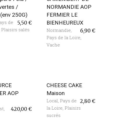
vertes /
NORMANDIE AOP
c (env 250G)
FERMIER LE
ays de
BIENHEUREUX
5,50
€
,
Plaisirs salés
Normandie
,
6,90
€
Pays de la Loire
,
Vache
URCE
CHEESE CAKE
ER AOP
Maison
Local
,
Pays de
2,80
€
la Loire
,
Plaisirs
st
,
420,00
€
sucrés