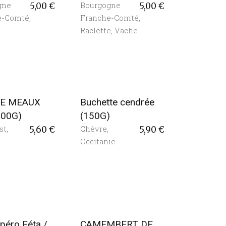
gne
Bourgogne
5,00
€
5,00
€
e-Comté
,
Franche-Comté
,
Raclette
,
Vache
DE MEAUX
Buchette cendrée
200G)
(150G)
st
,
Chèvre
,
5,60
€
5,90
€
Occitanie
péro Féta /
CAMEMBERT DE