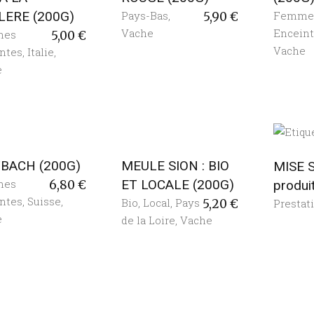
LERE (200G)
Pays-Bas
,
Femme
5,90
€
Vache
Encein
mes
5,00
€
Vache
ntes
,
Italie
,
e
BACH (200G)
MEULE SION : BIO
MISE 
mes
ET LOCALE (200G)
produi
6,80
€
ntes
,
Suisse
,
Bio
,
Local
,
Pays
Prestat
5,20
€
e
de la Loire
,
Vache