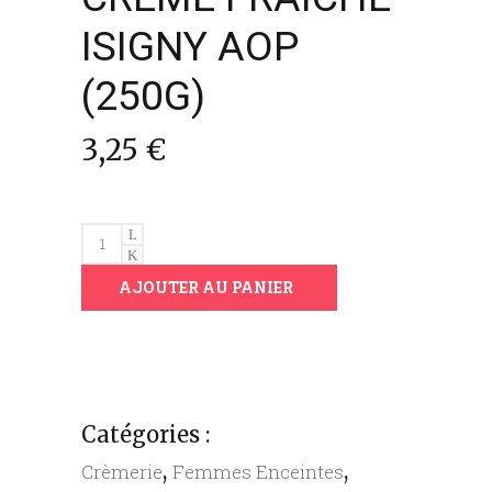
ISIGNY AOP
(250G)
3,25
€
CREME
FRAICHE
AJOUTER AU PANIER
ISIGNY
AOP
(250G)
quantity
Catégories :
,
,
Crèmerie
Femmes Enceintes