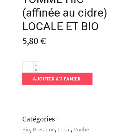
(affinée au cidre)
LOCALE ET BIO
5,80
€
TOMME
HIC
AJOUTER AU PANIER
(affinée
au
cidre)
LOCALE
ET
BIO
Catégories :
quantity
,
,
,
Bio
Bretagne
Local
Vache