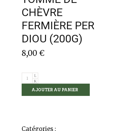
CHÈVRE
FERMIÈRE PER
DIOU (200G)
8,00
€
TOMME
DE
AJOUTER AU PANIER
CHÈVRE
FERMIÈRE
PER
DIOU
(200G)
quantity
Catégories :