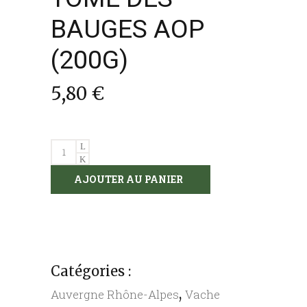
BAUGES AOP
(200G)
5,80
€
TOME
DES
AJOUTER AU PANIER
BAUGES
AOP
(200G)
quantity
Catégories :
,
Auvergne Rhône-Alpes
Vache