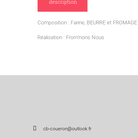
description
Composition : Farine, BEURRE et FROMAG
Réalisation : From’nons Nous
cb-coueron@outlook.fr