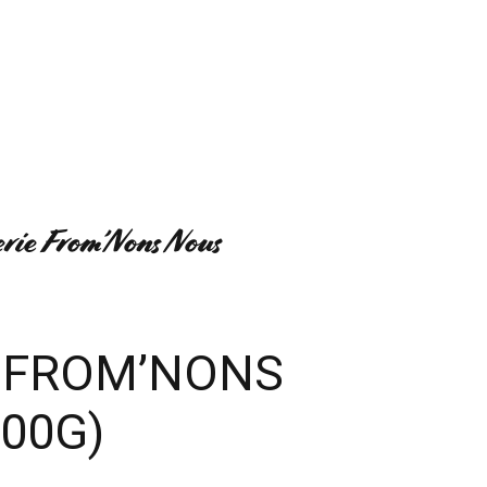
UI SOMMES-NOUS ?
MON COMPTE
erie From’Nons Nous
 FROM’NONS
00G)