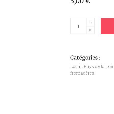
3,00
€
SABLES
FROM'NONS
NOUS
(100G)
quantity
Catégories :
,
Local
Pays de la Loi
fromagères