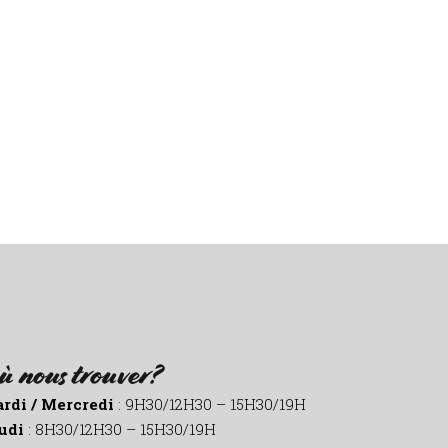
ù nous trouver?
rdi / Mercredi
: 9H30/12H30 – 15H30/19H
udi
: 8H30/12H30 – 15H30/19H