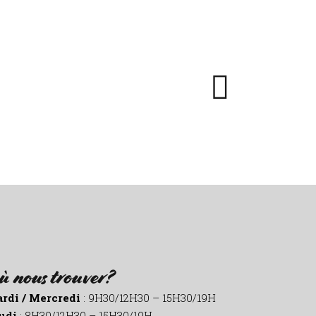
ù nous trouver?
rdi / Mercredi
: 9H30/12H30 – 15H30/19H
udi
: 8H30/12H30 – 15H30/19H