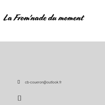
La From'nade du moment
cb-coueron@outlook.fr