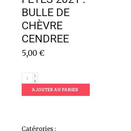
BULLE DE
CHÈVRE
CENDREE
5,00
€
FÊTES
2021
AJOUTER AU PANIER
:
BULLE
DE
CHÈVRE
CENDREE
quantity
Catégories :