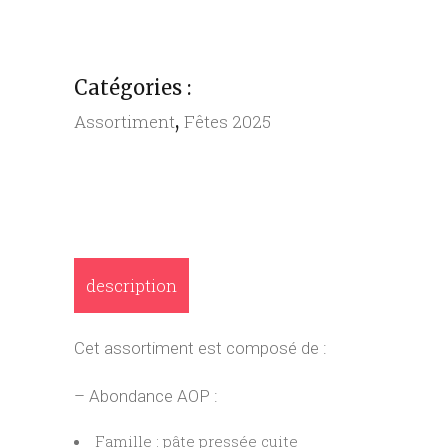
CREMIERE
4/6
PERSONNES
quantity
Catégories :
,
Assortiment
Fêtes 2025
description
Cet assortiment est composé de :
– Abondance AOP :
Famille : pâte pressée cuite