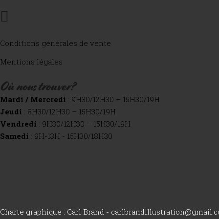
Conditions générales de vente
Mentions légales
Où nous trouver?
Mardi / Mercredi
: 9H30/12H30 – 15H30/19H
Jeudi
: 8H30/12H30 – 15H30/19H
Vendredi
: 9H30/12H30 – 15H30/19H
Samedi
: 9H-13H - 15H30/18H30
Charte graphique : Carl Brand -
carlbrandillustration@gmail.