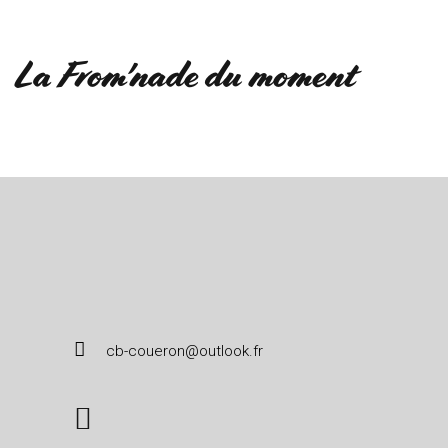
La From'nade du moment
cb-coueron@outlook.fr