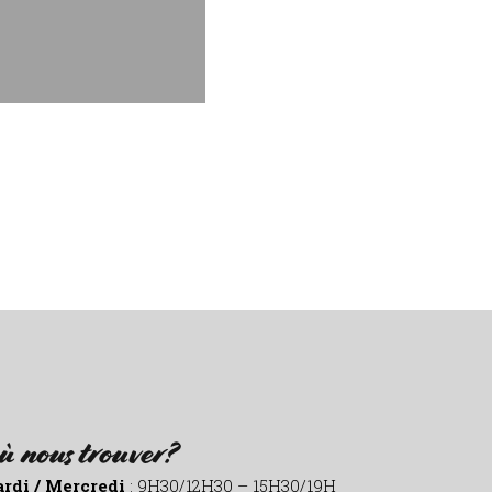
ù nous trouver?
rdi / Mercredi
: 9H30/12H30 – 15H30/19H