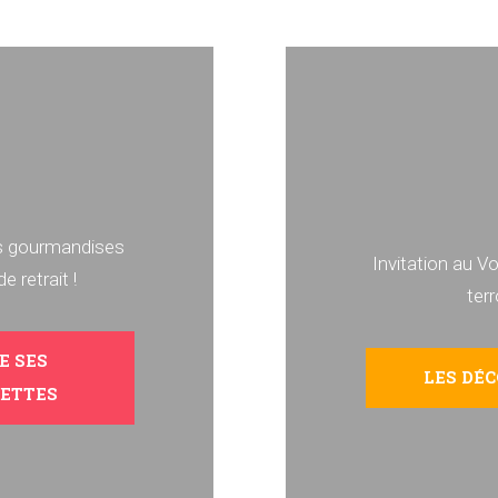
s gourmandises
Invitation au 
de retrait !
terr
E SES
LES DÉ
ETTES