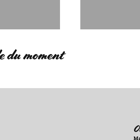
de du moment
O
Ma