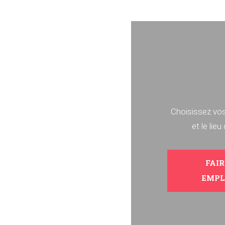
Choisissez vo
et le lieu 
FAIR
EMPL