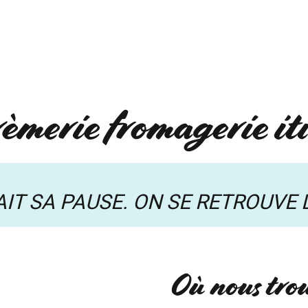
NS
EVÈNEMENTS
Q
rèmerie fromagerie it
IT SA PAUSE. ON SE RETROUVE 
Où nous trou