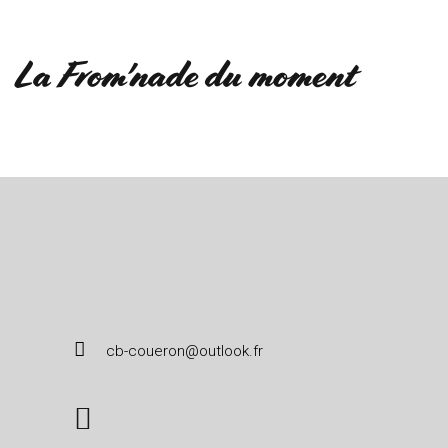
La From'nade du moment
cb-coueron@outlook.fr