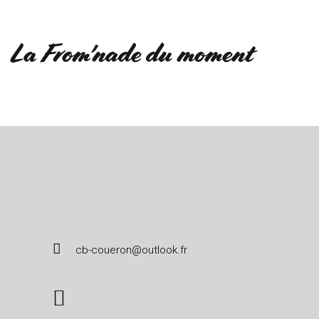
La From'nade du moment
cb-coueron@outlook.fr