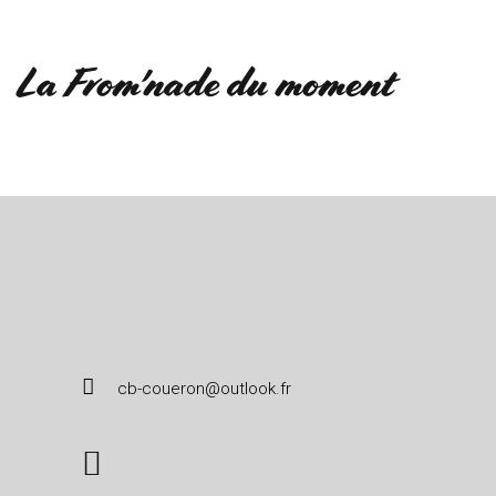
La From'nade du moment
cb-coueron@outlook.fr