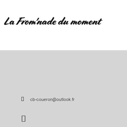
La From'nade du moment
cb-coueron@outlook.fr