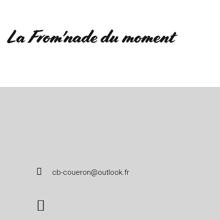
La From'nade du moment
cb-coueron@outlook.fr