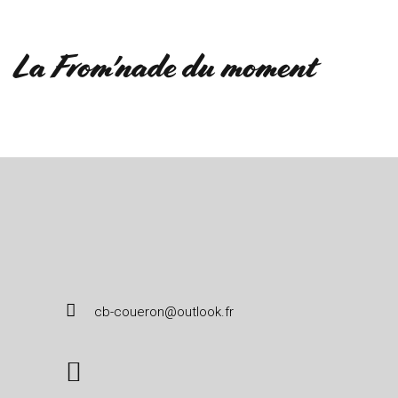
La From'nade du moment
cb-coueron@outlook.fr